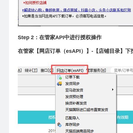
Step 2：在管家API中进行授权操作
在管家【网店订单（esAPI）】-【店铺目录】