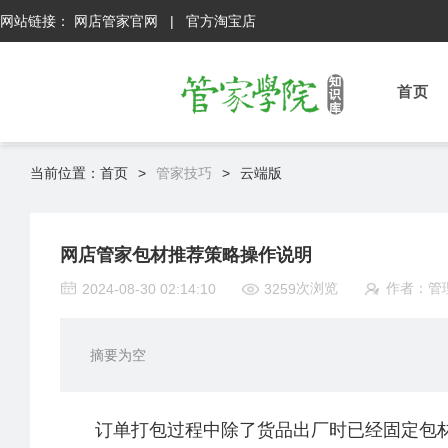
网站链接：
网店管家官网
|
官方淘宝店
首页
当前位置：
首页
>
管家技巧
>
云端版
网店管家包材推荐策略操作说明
次浏览
作者：
管
2024-08-30 02:14:10
3259
摘要为空
订单打包过程中
除了货品出厂时已经固定包